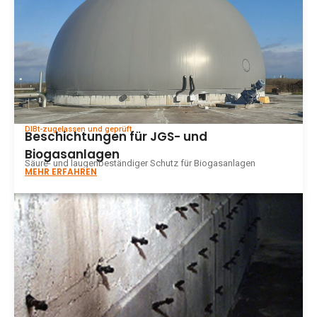
DIBt-zugelassen und geprüft
Beschichtungen für JGS- und
Biogasanlagen
Säure- und laugenbeständiger Schutz für Biogasanlagen
MEHR ERFAHREN