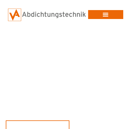
Beschichtungs- &
Abdichtungstechnik vom
Fachbetrieb
Patentierte und DIBt-zugelassene 2K-Hochleistungs-
Beschichtungen auf Polyureabasis – für Flachdach, Parkdecks,
Tanks, Biogasanlagen uvm.
JETZT PROJEKT ANFRAGEN