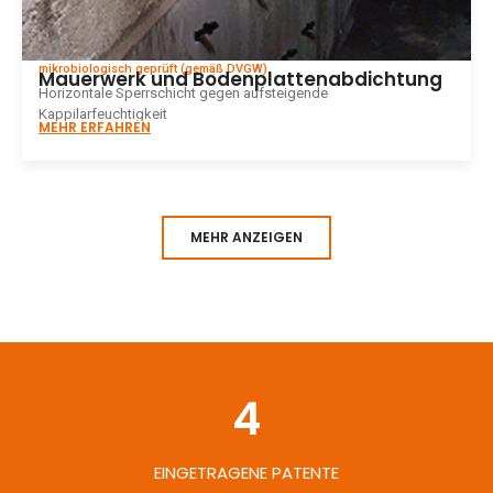
mikrobiologisch geprüft (gemäß DVGW)
Mauerwerk und Bodenplattenabdichtung
Horizontale Sperrschicht gegen aufsteigende
Kappilarfeuchtigkeit
MEHR ERFAHREN
MEHR ANZEIGEN
4
EINGETRAGENE PATENTE