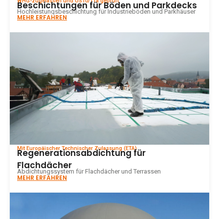
WHG-zugelassen und OS10/11a geprüft
Beschichtungen für Böden und Parkdecks
Hochleistungsbeschichtung für Industrieböden und Parkhäuser
MEHR ERFAHREN
Mit Europäischer Technischer Zulassung (ETA)
Regenerationsabdichtung für
Flachdächer
Abdichtungssystem für Flachdächer und Terrassen
MEHR ERFAHREN