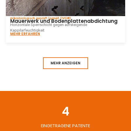
mikrobiologisch geprüft (gemäß DVGW)
Mauerwerk und Bodenplattenabdichtung
Horizontale Sperrschicht gegen aufsteigende
Kappilarfeuchtigkeit
MEHR ERFAHREN
MEHR ANZEIGEN
4
EINGETRAGENE PATENTE