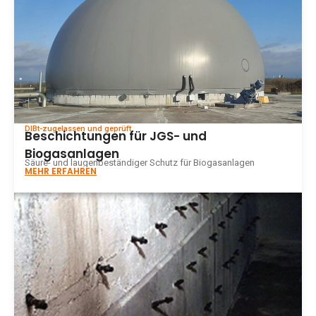
DIBt-zugelassen und geprüft
Beschichtungen für JGS- und
Biogasanlagen
Säure- und laugenbeständiger Schutz für Biogasanlagen
MEHR ERFAHREN