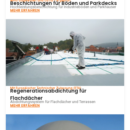
WHG-zugelassen und OS10/11a geprüft
Beschichtungen für Böden und Parkdecks
Hochleistungsbeschichtung für Industrieböden und Parkhäuser
MEHR ERFAHREN
Mit Europäischer Technischer Zulassung (ETA)
Regenerationsabdichtung für
Flachdächer
Abdichtungssystem für Flachdächer und Terrassen
MEHR ERFAHREN