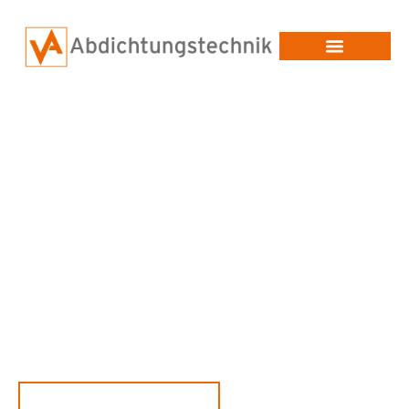
Beschichtungs- &
Abdichtungstechnik vom
Fachbetrieb
Patentierte und DIBt-zugelassene 2K-Hochleistungs-
Beschichtungen auf Polyureabasis – für Flachdach, Parkdecks,
Tanks, Biogasanlagen uvm.
JETZT PROJEKT ANFRAGEN