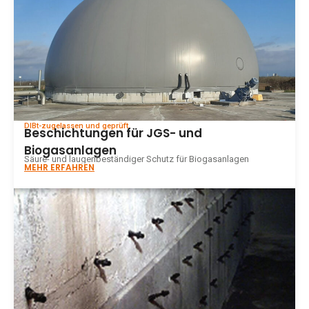
DIBt-zugelassen und geprüft
Beschichtungen für JGS- und
Biogasanlagen
Säure- und laugenbeständiger Schutz für Biogasanlagen
MEHR ERFAHREN