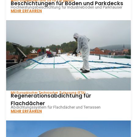
WHG-zugelassen und OS10/11a geprüft
Beschichtungen für Böden und Parkdecks
Hochleistungsbeschichtung für Industrieböden und Parkhäuser
MEHR ERFAHREN
Mit Europäischer Technischer Zulassung (ETA)
Regenerationsabdichtung für
Flachdächer
Abdichtungssystem für Flachdächer und Terrassen
MEHR ERFAHREN