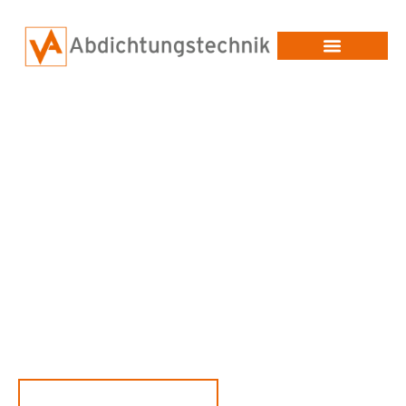
Beschichtungs- &
Abdichtungstechnik vom
Fachbetrieb
Patentierte und DIBt-zugelassene 2K-Hochleistungs-
Beschichtungen auf Polyureabasis – für Flachdach, Parkdecks,
Tanks, Biogasanlagen uvm.
JETZT PROJEKT ANFRAGEN