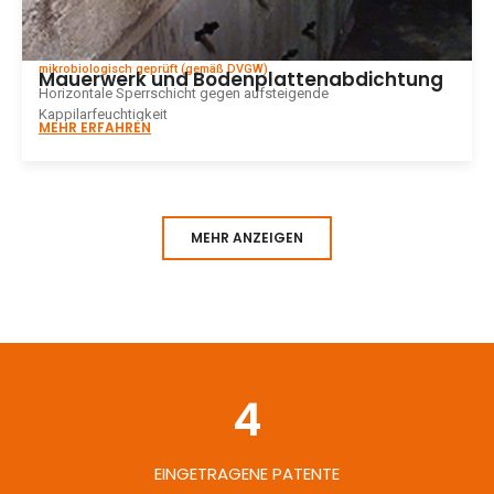
mikrobiologisch geprüft (gemäß DVGW)
Mauerwerk und Bodenplattenabdichtung
Horizontale Sperrschicht gegen aufsteigende
Kappilarfeuchtigkeit
MEHR ERFAHREN
MEHR ANZEIGEN
4
EINGETRAGENE PATENTE