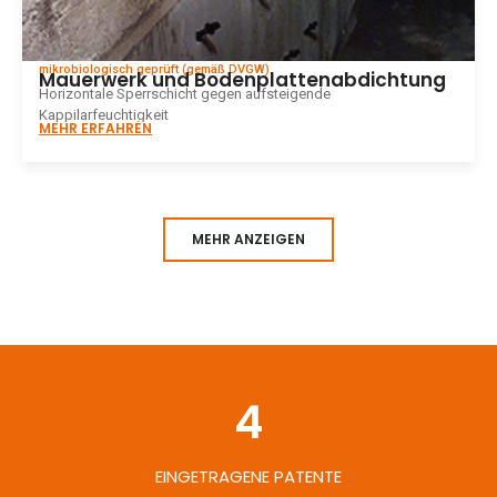
mikrobiologisch geprüft (gemäß DVGW)
Mauerwerk und Bodenplattenabdichtung
Horizontale Sperrschicht gegen aufsteigende
Kappilarfeuchtigkeit
MEHR ERFAHREN
MEHR ANZEIGEN
4
EINGETRAGENE PATENTE