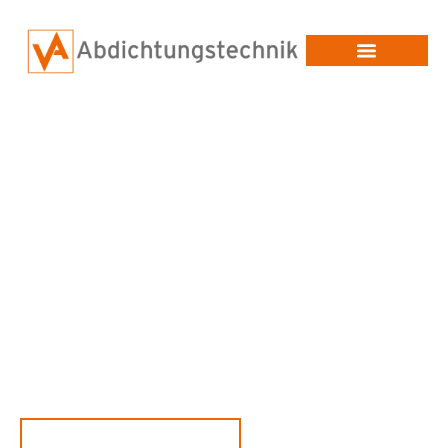
Beschichtungs- &
Abdichtungstechnik vom
Fachbetrieb
Patentierte und DIBt-zugelassene 2K-Hochleistungs-
Beschichtungen auf Polyureabasis – für Flachdach, Parkdecks,
Tanks, Biogasanlagen uvm.
JETZT PROJEKT ANFRAGEN