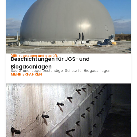
DIBt-zugelassen und geprüft
Beschichtungen für JGS- und
Biogasanlagen
Säure- und laugenbeständiger Schutz für Biogasanlagen
MEHR ERFAHREN