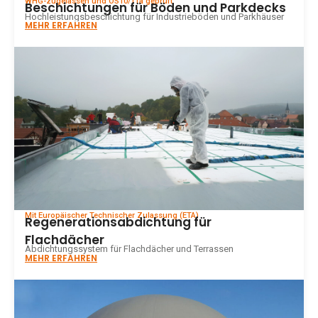
WHG-zugelassen und OS10/11a geprüft
Beschichtungen für Böden und Parkdecks
Hochleistungsbeschichtung für Industrieböden und Parkhäuser
MEHR ERFAHREN
Mit Europäischer Technischer Zulassung (ETA)
Regenerationsabdichtung für
Flachdächer
Abdichtungssystem für Flachdächer und Terrassen
MEHR ERFAHREN